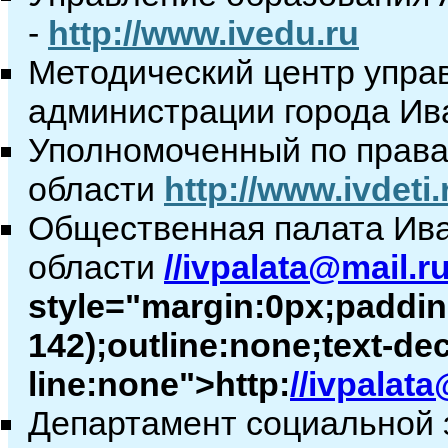
-
http://www.ivedu.ru
Методический центр упра
администрации города Ив
Уполномоченный по права
области
http://www.ivdeti.
Общественная палата Ив
области
//
ivpalata@mail.r
style="margin:0px;padding
142);outline:none;text-de
line:none">http:
//
ivpalata
Департамент социальной 